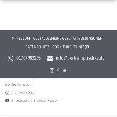
IMPRESSUM
AGB (ALLGEMEINE GESCHÄFTSBEDINGUNEN)
DATENSCHUTZ
COOKIE-RICHTLINIE (EU)
01707983296
info@bertramplischke.de
Bertram Plischke Individualfotografie
Bertram Götz Plischke
Bräunröder Hauptstr. 3
06456 Arnstein
01707983296
info@bertramplischke.de