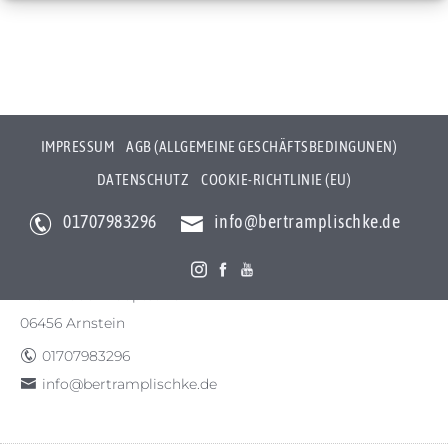
IMPRESSUM
AGB (ALLGEMEINE GESCHÄFTSBEDINGUNEN)
DATENSCHUTZ
COOKIE-RICHTLINIE (EU)
01707983296
info@bertramplischke.de
Bertram Plischke Individualfotografie
Bertram Götz Plischke
Bräunröder Hauptstr. 3
06456 Arnstein
01707983296
info@bertramplischke.de