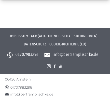
IMPRESSUM
AGB (ALLGEMEINE GESCHÄFTSBEDINGUNEN)
DATENSCHUTZ
COOKIE-RICHTLINIE (EU)
01707983296
info@bertramplischke.de
Bertram Plischke Individualfotografie
Bertram Götz Plischke
Bräunröder Hauptstr. 3
06456 Arnstein
01707983296
info@bertramplischke.de