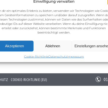
Einwilligung verwalten
 dir ein optimales Erlebnis zu bieten, verwenden wir Technologien wie Cooki
um Geräteinformationen zu speichern und/oder darauf zuzugreifen. Wenn d
iesen Technologien zustimmst, können wir Daten wie das Surfverhalten ode
ndeutige IDs auf dieser Website verarbeiten. Wenn du deine Einwilligung nic
erteilst oder zurückziehst, können bestimmte Merkmale und Funktionen
beeinträchtigt werden.
Akzeptieren
Ablehnen
Einstellungen anseh
Cookie-Richtlinie
Datenschutz
Impressum
01
HUTZ
COOKIE-RICHTLINIE (EU)