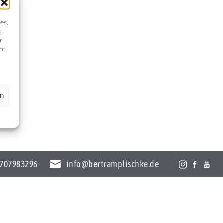
es,
u
r
ht
en
707983296
info@bertramplischke.de